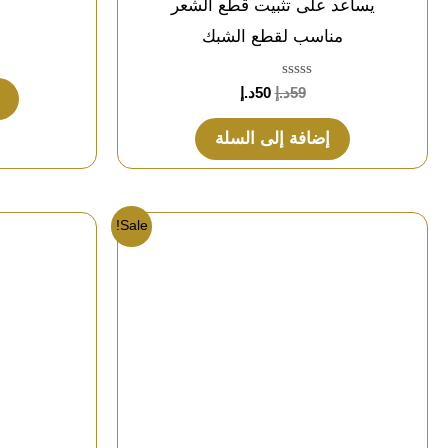
يساعد على تثبيت قطع الشعر
مناسب لقطع الشبك
تم
59
د.إ
50
د.إ
التقييم
0
من
إضافة إلى السلة
5
Sale!