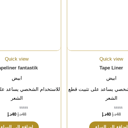
Quick view
Quick view
apeliner fantastik
Tape Liner
ابيض
ابيض
شخصي يساعد على تثبيت قطع
للاستخدام الشخصي يساعد عل
الشعر
الشعر
تم
تم
48
د.إ
40
د.إ
48
د.إ
40
د.إ
التقييم
التقييم
0
0
من
من
إضافة إلى السلة
إضافة إلى السلة