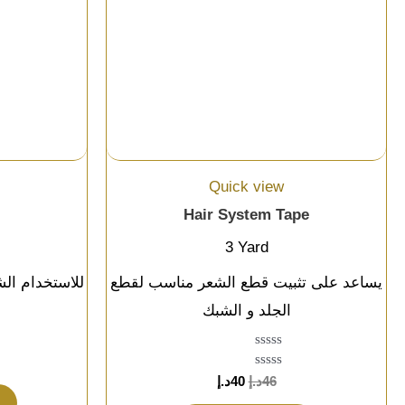
Quick view
Hair System Tape
3 Yard
يساعد على تثبيت قطع الشعر مناسب لقطع
للاستخدام ال
الجلد و الشبك
تم
46
د.إ
40
د.إ
التقييم
0