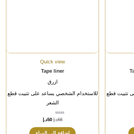
Quick view
Tape liner
T
ازرق
ى تثبيت قطع
للاستخدام الشخصي يساعد على تثبيت قطع
الشعر
تم
56
د.إ
50
د.إ
التقييم
0
من
إضافة إلى السلة