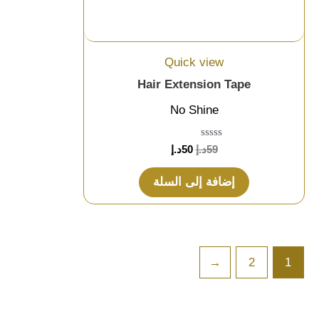
Quick view
Hair Extension Tape
No Shine
تم
59
د.إ
50
د.إ
التقييم
0
من
إضافة إلى السلة
5
←
2
1