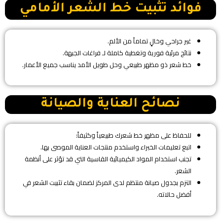
​فوائد تثبيت خط الشعر الأمامي
​غير جراحي وخالٍ تماماً من الألم.
​نتائج مرئية فورية وتغطية كاملة لـ فراغات الجبهة.
​خط شعر ذو مظهر طبيعي وحل طويل الأمد يناسب جميع الأعمار.
​نصائح العناية والصيانة
​للحفاظ على مظهر خط شعرك طبيعياً وكثيفاً:
​اتبع تعليمات الخبراء واستخدم منتجات العناية الموصى بها.
​تجنب استخدام المواد الكيميائية القاسية التي قد تؤثر على أنظمة
الشعر.
​التزم بجدول صيانة منتظم لدى المركز لضمان بقاء تثبيت الشعر في
أفضل حالاته.