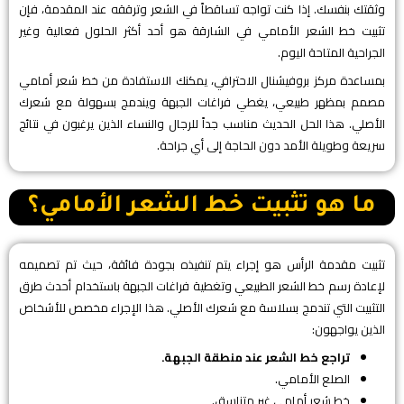
وثقتك بنفسك. إذا كنت تواجه تساقطاً في الشعر وترققه عند المقدمة، فإن
تثبيت خط الشعر الأمامي في الشارقة هو أحد أكثر الحلول فعالية وغير
الجراحية المتاحة اليوم.
​بمساعدة مركز بروفيشنال الاحترافي، يمكنك الاستفادة من خط شعر أمامي
مصمم بمظهر طبيعي، يغطي فراغات الجبهة ويندمج بسهولة مع شعرك
الأصلي. هذا الحل الحديث مناسب جداً للرجال والنساء الذين يرغبون في نتائج
سريعة وطويلة الأمد دون الحاجة إلى أي جراحة.
ما هو تثبيت خط الشعر الأمامي؟
​تثبيت مقدمة الرأس هو إجراء يتم تنفيذه بجودة فائقة، حيث تم تصميمه
لإعادة رسم خط الشعر الطبيعي وتغطية فراغات الجبهة باستخدام أحدث طرق
التثبيت التي تندمج بسلاسة مع شعرك الأصلي. هذا الإجراء مخصص للأشخاص
الذين يواجهون:
​تراجع خط الشعر عند منطقة الجبهة.
​الصلع الأمامي.
​خط شعر أمامي غير متناسق.