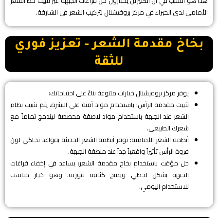
​هذا هو السبب في أن الكثيرين يختارون حل فراغات الجبهة عبر تثبيت خط الشعر
الأمامي لدى الخبراء في مركز بروفيشنال لتركيب الشعر في الشارقة.
​بخاخ مقدمة الشعر - تعزيز فوري
للثقة
​يوفر مركز بروفيشنال خيارات متنوعة بناءً على احتياجاتك:
​تثبيت مقدمة الرأس: باستخدام مواد آمنة على البشرة، يتم تثبيت نظام
الشعر عند الجبهة باستخدام مواد لاصقة مخصصة ليندمج تماماً مع
شعرك الطبيعي.
​أنظمة الشعر الأمامية: توفر أنظمة الشعر الحديثة بقواعد تحاكي لون
فروة الرأس تأثيراً واقعياً جداً عند منطقة الجبهة.
​حل مؤقت باستخدام بخاخ مقدمة الشعر: يساعد في إخفاء فراغات
الجبهة بشكل لحظي ويمنح كثافة فورية، وهو خيار مناسب
للاستخدام اليومي.