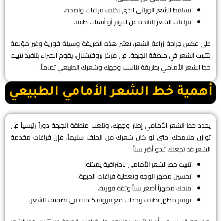
​تساقط الشعر الوراثي الذي يخلف فراغات واضحة.
​فراغات الشعر الناتجة عن التوتر أو أسباب طبية.
​على عكس جراحة زراعة الشعر، تعتبر هذه الطريقة وسيلة فورية وغير مؤلمة
لتثبيت الشعر في منطقة الجبهة. في مركز بروفيشنال، يقوم الخبراء بتنفيذ تثبيت
خط الشعر الأمامي بطريقة تناسب وجهك وشعرك الطبيعي تماماً.
​أهمية خط الشعر الأمامي الطبيعي
​يحدد خط الشعر الأمامي إطار وجهك، وتلعب منطقة الجبهة دوراً رئيسياً في
توازن ملامحك. حتى لو كان شعرك من الخلف سليماً، فإن فراغات مقدمة
الشعر قد تجعلك تبدو أكبر سناً
تثبيت خط الشعر الأمامي باحترافية يمكنه:
​تحسين مظهر الوجه وتغطية فراغات الجبهة.
​منحك مظهراً أصغر سناً وثقة فورية.
​توفير مظهر نظيف وجذاب مع مرونة كاملة في تصفيف الشعر.