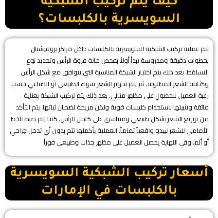
كيف يتم تركيب الشبكية
السويسرية بالكلبسات؟
تتم عملية تركيب الشبكية السويسرية بالكلبسات داخل مراكز بروفيشنال
بخطوات دقيقة ومدروسة تبدأ أولاً بفحص حالة فروة الرأس وتحديد نوع
التساقط. بعد ذلك يتم اختيار الشبكة المناسبة التي تتوافق مع شكل الرأس
وكثافة الشعر المطلوبة. ثم يتم تجهيز الشعر سواء الطبيعي أو الصناعي حسب
رغبة العميل للحصول على مظهر مثالي. بعد ذلك يتم تركيب الشبكة بعناية
فائقة وتثبيتها باستخدام كلبسات قوية ولكن مريحة لضمان ثباتها. يتم التأكد
من توزيع الشعر بشكل طبيعي ومتناسق على كامل الرأس. كما يتم ضبط الخط
الأمامي للشعر ليبدو واقعياً تماماً. العملية بأكملها تتم بدون أي تدخل جراحي
أو ألم. وفي النهاية يحصل العميل على مظهر جذاب وطبيعي فوراً.
أسعار تركيب الشبكية السويسرية
بالكلبسات في الإمارات