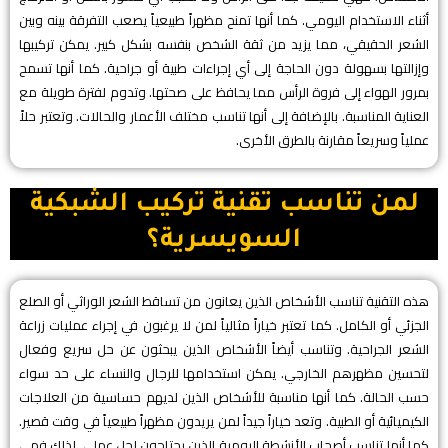
أثناء الاستخدام اليومي. كما أنها تمنح مظهراً طبيعياً يصعب التفرقة بينه وبين
الشعر الحقيقي، مما يزيد من ثقة الشخص بنفسه بشكل كبير. يمكن تركيبها
وإزالتها بسهولة دون الحاجة إلى أي إجراءات طبية أو جراحية. كما أنها تسمح
بمرور الهواء إلى فروة الرأس مما يحافظ على صحتها. وتدوم لفترة طويلة مع
العناية المناسبة. بالإضافة إلى أنها تناسب مختلف الأعمار والحالات. وتعتبر حلاً
عملياً وسريعاً مقارنة بالطرق الأخرى.
لمن تناسب تقنية تركيب الشبكية
السويسرية؟
هذه التقنية تناسب الأشخاص الذين يعانون من تساقط الشعر الوراثي أو الصلع
الجزئي أو الكامل. كما تعتبر خياراً مثالياً لمن لا يرغبون في إجراء عمليات زراعة
الشعر الجراحية. وتناسب أيضاً الأشخاص الذين يبحثون عن حل سريع وفعال
لتحسين مظهرهم الخارجي. يمكن استخدامها للرجال والنساء على حد سواء
حسب الحالة. كما أنها مناسبة للأشخاص الذين لديهم حساسية من العلاجات
الكيميائية أو الطبية. وتعد خياراً جيداً لمن يريدون مظهراً طبيعياً في وقت قصير.
كما أنها تناسب أصحاب الأنشطة اليومية الذين يحتاجون لحل عملي. لذلك فهي