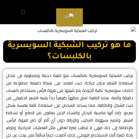
AR
ما هو تركيب الشبكية السويسرية
بالكلبسات؟
تركيب الشبكية السويسرية بالكلبسات هو تقنية حديثة ومتطورة في مجال
استعادة الشعر بدون جراحة، حيث تعتمد على شبكة خفيفة مصنوعة من
خامات سويسرية عالية الجودة يتم تثبيتها على فروة الرأس باستخدام كلبسات
دقيقة وآمنة. هذه التقنية تمنح مظهراً طبيعياً جداً يشبه الشعر الحقيقي من
حيث الشكل والكثافة، مما يساعد الشخص على استعادة ثقته بنفسه بشكل
سريع. كما أنها مناسبة للرجال والنساء الذين يعانون من الصلع أو تساقط
الشعر. وتتميز بسهولة التركيب والإزالة دون أي ألم أو ضرر لفروة الرأس.
بالإضافة إلى ذلك فهي لا تتطلب فترة تعافي مثل العمليات الجراحية. وتوفر
راحة كبيرة أثناء الاستخدام اليومي. لذلك أصبحت خياراً شائعاً لمن يبحث عن حل