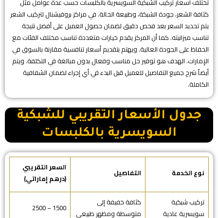
تختلف أسعار تركيب الشبكية السويسرية بالكلبسات حسب عدة عوامل مثل
كثافة الشعر، جودة الشبكة، وطبيعة الحالة. في مراكز بروفيشنال لتركيب الشعر
يتم تحديد السعر بعد فحص دقيق لضمان حصول العميل على أفضل نتيجة
تناسب ميزانيته. كما أن المركز يقدم خيارات متعددة تناسب مختلف الفئات مع
الحفاظ على الجودة العالية. ويهتم بتقديم أسعار تنافسية مقارنة بالسوق في
الإمارات. الهدف هو توفير حل مناسب وفعال بدون مبالغة في التكلفة. ويتم
أيضاً شرح جميع التفاصيل للعميل قبل البدء في أي إجراء لضمان الشفافية
الكاملة.
جدول الأسعار التقريبي للشبكية
السويسرية بالكلبسات
السعر التقريبي
نوع الخدمة
التفاصيل
(درهم إماراتي)
تركيب شبكية
كثافة خفيفة إلى
1500 – 2500
سويسرية عادية
متوسطة ومظهر طبيعي