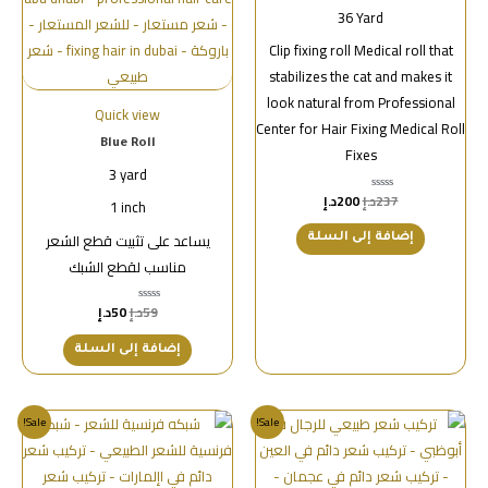
36 Yard
Clip fixing roll Medical roll that
stabilizes the cat and makes it
look natural from Professional
Quick view
Center for Hair Fixing Medical Roll
Blue Roll
Fixes
3 yard
237
د.إ
200
د.إ
تم
1 inch
التقييم
0
يساعد على تثبيت قطع الشعر
من
إضافة إلى السلة
5
مناسب لقطع الشبك
59
د.إ
50
د.إ
تم
التقييم
0
من
إضافة إلى السلة
5
Sale!
Sale!