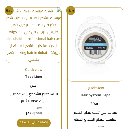
Sale!
Sale!
Quick view
Tape Liner
ابيض
Quick view
للاستخدام الشخصي يساعد على
Hair System Tape
تثبيت قطع الشعر
3 Yard
يساعد على تثبيت قطع الشعر
48
د.إ
40
د.إ
تم
التقييم
مناسب لقطع الجلد و الشبك
0
من
إضافة إلى السلة
5