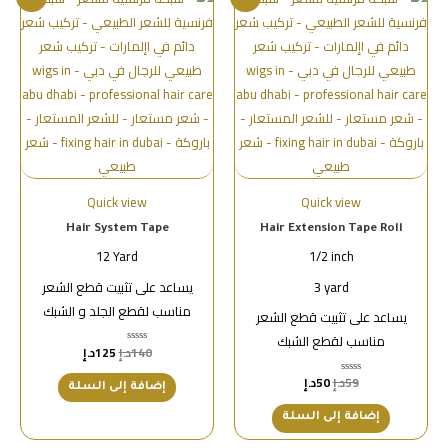
Quick view
Quick view
Hair System Tape
Hair Extension Tape Roll
12 Yard
1/2 inch
3 yard
يساعد على تثبيت قطع الشعر
مناسب لقطع الجلد و الشبك
يساعد على تثبيت قطع الشعر
مناسب لقطع الشبك
140
د.إ
125
د.إ
تم
التقييم
0
59
د.إ
50
د.إ
تم
من
إضافة إلى السلة
التقييم
5
0
من
إضافة إلى السلة
5