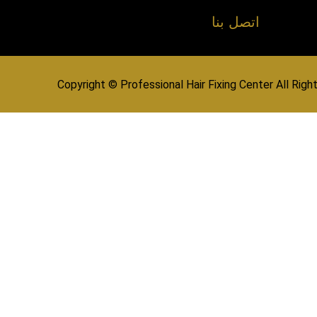
اتصل بنا
Copyright © Professional Hair Fixing Center All Rig
عر
ظبي، الشارقة، عجمان، أم القيوين، رأس الخيمة والفجيرة. اتصل 