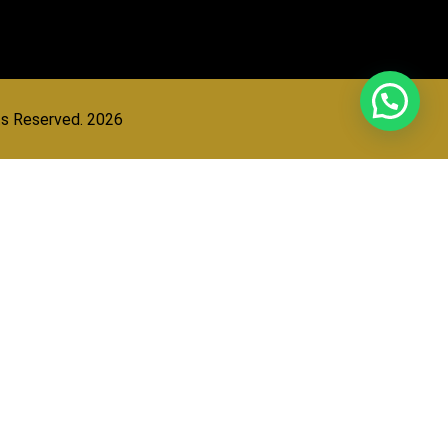
hts Reserved. 2026
مراكز بروفيشنال لتركيب الش
مع أكثر من 20 عاماً من الريادة في حلول الشعر وأكثر من 100,000 حالة ناجحة، نحن متخصصون في حل جميع أنواع مشاكل تساقط الشعر والصلع.
✨ عرض القوة | Power Offer
خدمات احترافية لتركيب الشعر في جميع أنحاء الإمارات: دبي، أبو